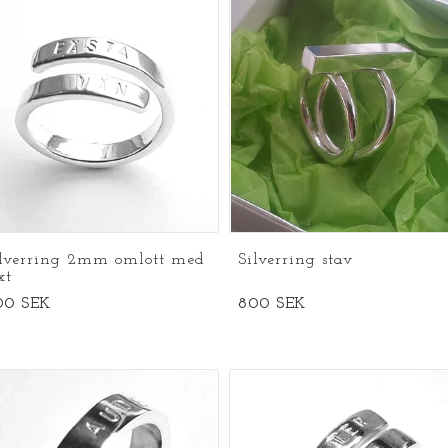
ilverring 2mm omlott med
Silverring stav
xt
00 SEK
800 SEK