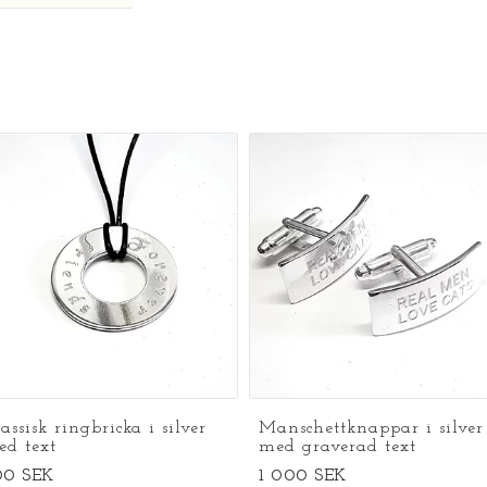
assisk ringbricka i silver
Manschettknappar i silver
ed text
med graverad text
00 SEK
1 000 SEK