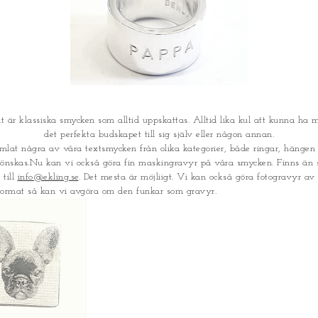
är klassiska smycken som alltid uppskattas. Alltid lika kul att kunna ha me
det perfekta budskapet till sig själv eller någon annan.
mlat några av våra textsmycken från olika kategorier, både ringar, hänge
önskas.Nu kan vi också göra fin maskingravyr på våra smycken. Finns än s
 till
info@ekling.se
. Det mesta är möjliigt. Vi kan också göra fotogravyr av 
eg-format så kan vi avgöra om den funkar som gravyr.