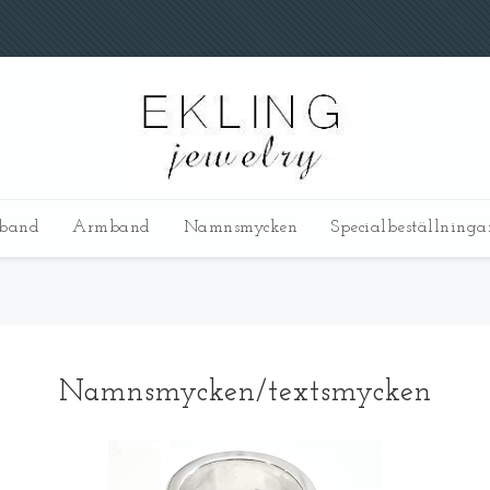
sband
Armband
Namnsmycken
Specialbeställninga
Namnsmycken/textsmycken