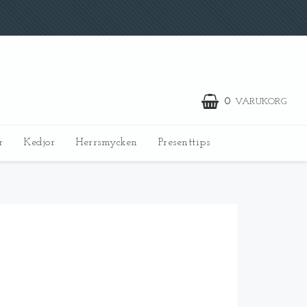
0
VARUKORG
r
Kedjor
Herrsmycken
Presenttips