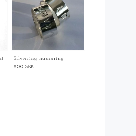
xt
Silverring namnring
900 SEK