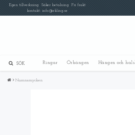
Egen tillverkning Säker betalning Fri frakt
kontakt: info@ekling.se
Ringar
Örhängen
Hängen och hal
SÖK
Namnsmycken