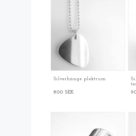
Silverhänge plektrum
S
te
800 SEK
9