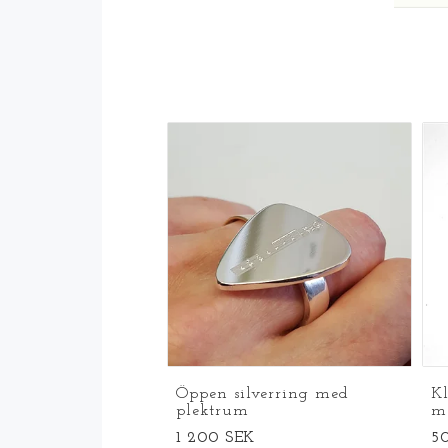
Öppen silverring med
Kl
plektrum
m
1 200 SEK
5