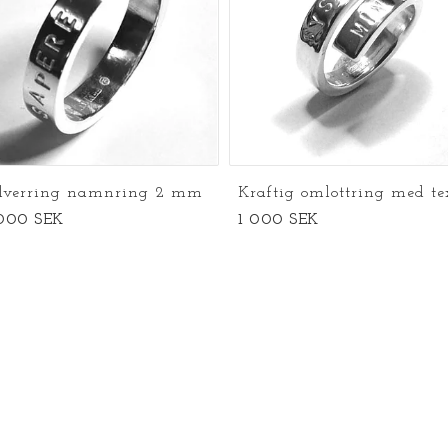
ilverring namnring 2 mm
Kraftig omlottring med te
 000 SEK
1 000 SEK