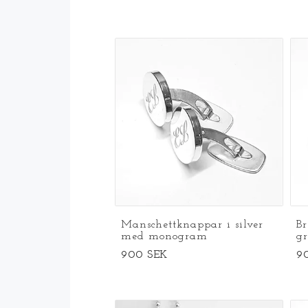
Manschettknappar i silver
Br
med monogram
gr
900 SEK
9